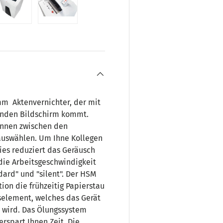
ht laden
 Galerieansicht laden
Bild 5 in Galerieansicht laden
Bild 6 in Galerieansicht laden
mm Aktenvernichter, der mit
enden Bildschirm kommt.
können zwischen den
 auswählen. Um Ihne Kollegen
 Dies reduziert das Geräusch
die Arbeitsgeschwindigkeit
ard" und "silent". Der HSM
ion die frühzeitig Papierstau
tselement, welches das Gerät
t wird. Das Ölungssystem
erspart Ihnen Zeit. Die