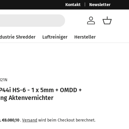
Ab 250,-€ netto mit MwSt. 297,50
Kontakt
Newsletter
Gra
Konto
Einkaufsk
dustrie Shredder
Luftreiniger
Hersteller
121N
44i HS-6 - 1 x 5mm + OMDD +
ng Aktenvernichter
eis
 Preis
t.
€8.080,10
.
Versand
wird beim Checkout berechnet.