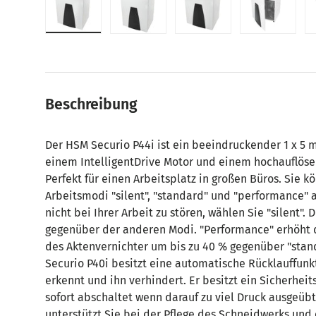
Bild 1 in Galerieansicht laden
Bild 2 in Galerieansicht laden
Bild 3 in Galerieansic
Bild 4 in
Beschreibung
Der HSM Securio P44i ist ein beeindruckender 1 x 5 
einem IntelligentDrive Motor und einem hochauflös
Perfekt für einen Arbeitsplatz in großen Büros. Sie 
Arbeitsmodi "silent", "standard" und "performance"
nicht bei Ihrer Arbeit zu stören, wählen Sie "silent".
gegenüber der anderen Modi. "Performance" erhöht 
des Aktenvernichter um bis zu 40 % gegenüber "stand
Securio P40i besitzt eine automatische Rücklauffunkt
erkennt und ihn verhindert. Er besitzt ein Sicherhei
sofort abschaltet wenn darauf zu viel Druck ausgeüb
unterstützt Sie bei der Pflege des Schneidwerks und 