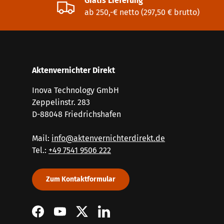
Gratis Lieferung
ab 250,-€ netto (297,50 € brutto)
Aktenvernichter Direkt
Inova Technology GmbH
Zeppelinstr. 283
D-88048 Friedrichshafen
Mail:
info@aktenvernichterdirekt.de
Tel.:
+49 7541 9506 222
Zum Kontaktformular
Facebook
YouTube
Twitter
LinkedIn