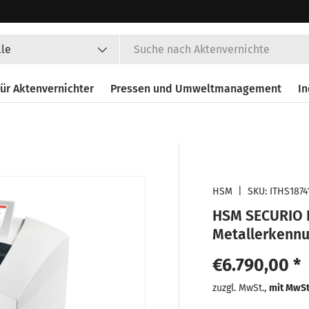
en
lle
ür Aktenvernichter
Pressen und Umweltmanagement
In
HSM
|
SKU:
ITHS1874
HSM SECURIO P
Metallerkennu
Normaler Pr
€6.790,00 *
Normaler
zuzgl. MwSt.,
mit MwS