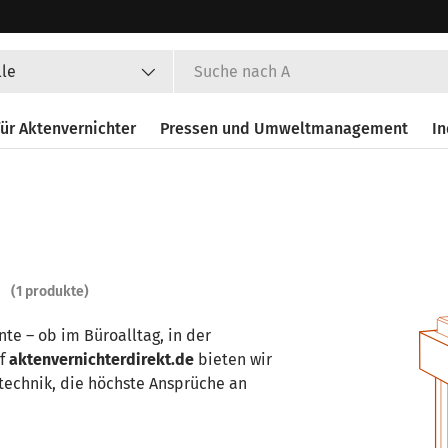
en
lle
ür Aktenvernichter
Pressen und Umweltmanagement
In
n
(1 produkte)
nte – ob im Büroalltag, in der
uf
aktenvernichterdirekt.de
bieten wir
etechnik, die höchste Ansprüche an