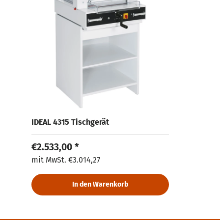
IDEAL 4315 Tischgerät
Normaler Preis
€2.533,00 *
Normaler Preis
mit MwSt.
€3.014,27
In den Warenkorb