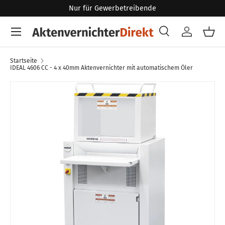
Nur für Gewerbetreibende
Direkt zum Inhalt
Menü
Suche
Konto
Eink
Suchen
Art
Alle
Startseite
IDEAL 4606 CC - 4 x 40mm Aktenvernichter mit automatischem Öler
Zu Produktinformationen springen