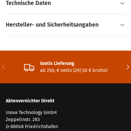
Technische Daten
Hersteller- und Sicherheitsangaben
Gratis Lieferung
Vorherige
Näc
ab 250,-€ netto (297,50 € brutto)
Aktenvernichter Direkt
Inova Technology GmbH
Zeppelinstr. 283
D-88048 Friedrichshafen