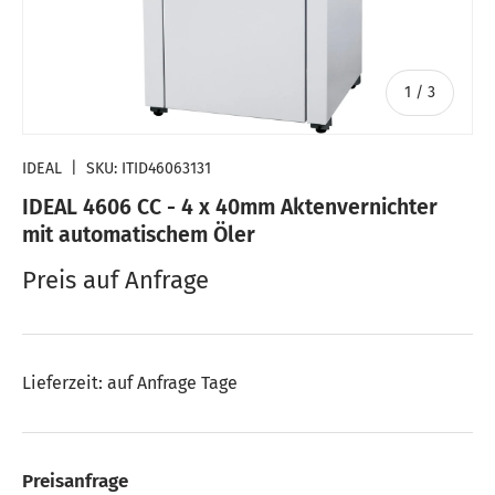
von
1
/
3
IDEAL
|
SKU:
ITID46063131
IDEAL 4606 CC - 4 x 40mm Aktenvernichter
mit automatischem Öler
Preis auf Anfrage
Lieferzeit: auf Anfrage Tage
Preisanfrage