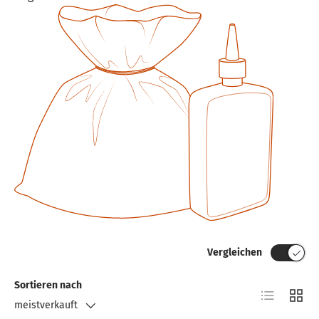
Vergleichen
Sortieren nach
Produktlist
Produ
meistverkauft