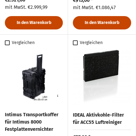
€913,00 *
Normaler Preis
mit MwSt.
€2.999,99
Normaler Preis
mit MwSt.
€1.086,47
In den Warenkorb
In den Warenkorb
Vergleichen
Vergleichen
Intimus Transportkoffer
IDEAL Aktivkohle-Filter
für Intimus 8000
für ACC55 Luftreiniger
Festplattenvernichter