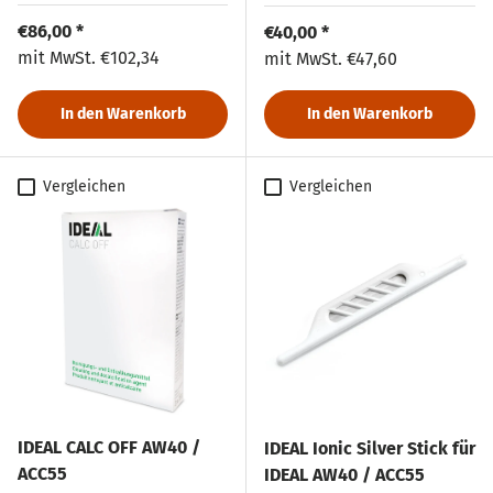
Normaler Preis
€86,00 *
Normaler Preis
€40,00 *
Normaler Preis
mit MwSt.
€102,34
Normaler Preis
mit MwSt.
€47,60
In den Warenkorb
In den Warenkorb
Vergleichen
Vergleichen
IDEAL CALC OFF AW40 /
IDEAL Ionic Silver Stick für
ACC55
IDEAL AW40 / ACC55