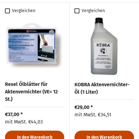
Vergleichen
Vergleichen
Rexel Ölblätter für
KOBRA Aktenvernichter-
Aktenvernichter (VE= 12
Öl (1 Liter)
St.)
Normaler Preis
€29,00 *
Normaler Preis
€37,00 *
Normaler Preis
mit MwSt.
€34,51
Normaler Preis
mit MwSt.
€44,03
In den Warenkorb
In den Warenkorb