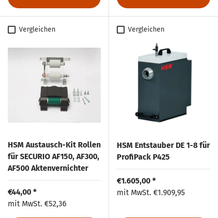
Vergleichen
Vergleichen
HSM Austausch-Kit Rollen
HSM Entstauber DE 1-8 für
für SECURIO AF150, AF300,
ProfiPack P425
AF500 Aktenvernichter
Normaler Preis
€1.605,00 *
Normaler Preis
€44,00 *
Normaler Preis
mit MwSt.
€1.909,95
Normaler Preis
mit MwSt.
€52,36