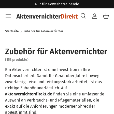
Nur für Gewerbetreibende
Direkt zum Inhalt
Menü
Suche
Konto
Eink
Suchen
Art
Alle
Startseite
Zubehör für Aktenvernichter
Zubehör für Aktenvernichter
(153 produkte)
Ein Aktenvernichter ist eine Investition in Ihre
Datensicherheit. Damit Ihr Gerät über Jahre hinweg
zuverlässig, leise und leistungsstark arbeitet, ist das
richtige Zubehör unerlässlich. Auf
aktenvernichterdirekt.de
finden Sie eine umfassende
Auswahl an Verbrauchs- und Pflegematerialien, die
exakt auf die Anforderungen moderner Shredder
abgestimmt sind.