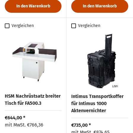
In den Warenkorb
In den Warenkorb
Vergleichen
Vergleichen
HSM Nachrüstsatz breiter
Intimus Transportkoffer
Tisch für FA500.3
für Intimus 1000
Aktenvernichter
Normaler Preis
€644,00 *
Normaler Preis
mit MwSt.
€766,36
Normaler Preis
€735,00 *
Normaler Preis
mit MwSt.
€874,65