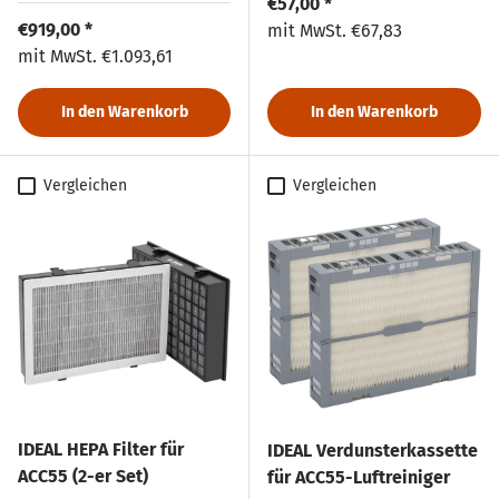
Normaler Preis
€57,00 *
Normaler Preis
€919,00 *
Normaler Preis
mit MwSt.
€67,83
Normaler Preis
mit MwSt.
€1.093,61
In den Warenkorb
In den Warenkorb
Vergleichen
Vergleichen
IDEAL HEPA Filter für
IDEAL Verdunsterkassette
ACC55 (2-er Set)
für ACC55-Luftreiniger