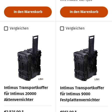
In den Warenkorb
In den Warenkorb
Vergleichen
Vergleichen
Intimus Transportkoffer
Intimus Transportkoffer
für Intimus 20000
für Intimus 9000
Aktenvernichter
Festplattenvernichter
Normaler Preis
€2.521,00 *
Normaler Preis