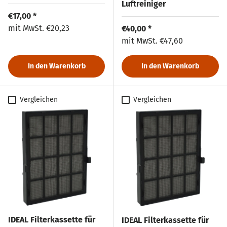
Luftreiniger
Normaler Preis
€17,00 *
Normaler Preis
mit MwSt.
€20,23
Normaler Preis
€40,00 *
Normaler Preis
mit MwSt.
€47,60
In den Warenkorb
In den Warenkorb
Vergleichen
Vergleichen
IDEAL Filterkassette für
IDEAL Filterkassette für