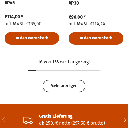
AP45
AP30
Normaler Preis
€114,00 *
Normaler Preis
€96,00 *
Normaler Preis
mit MwSt.
€135,66
Normaler Preis
mit MwSt.
€114,24
In den Warenkorb
In den Warenkorb
16 von 153 wird angezeigt
Mehr anzeigen
Gratis Lieferung
Vorherige
Näc
ab 250,-€ netto (297,50 € brutto)