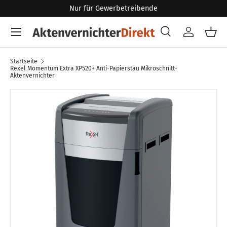
Nur für Gewerbetreibende
Direkt zum Inhalt
Menü
Suche
Konto
Eink
Suchen
Art
Alle
Startseite
Rexel Momentum Extra XP520+ Anti-Papierstau Mikroschnitt-
Aktenvernichter
Zu Produktinformationen springen