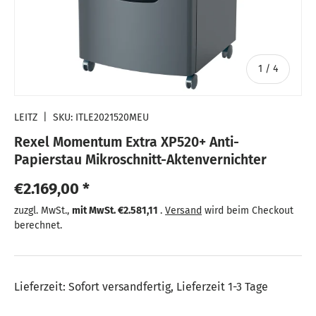
von
1
/
4
LEITZ
|
SKU:
ITLE2021520MEU
Rexel Momentum Extra XP520+ Anti-
Papierstau Mikroschnitt-Aktenvernichter
Normaler Preis
€2.169,00 *
Normaler Preis
zuzgl. MwSt.,
mit MwSt.
€2.581,11
.
Versand
wird beim Checkout
berechnet.
Lieferzeit: Sofort versandfertig, Lieferzeit 1-3 Tage