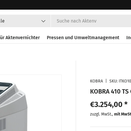
en
lle
ür Aktenvernichter
Pressen und Umweltmanagement
In
KOBRA
|
SKU:
ITKO1
KOBRA 410 TS 
Normaler Pr
€3.254,00 *
Normaler
zuzgl. MwSt.,
mit MwS