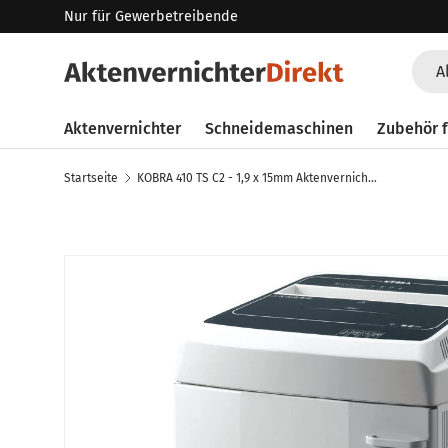
Nur für Gewerbetreibende
Direkt zum Inhalt
Such
Art
A
Aktenvernichter
Schneidemaschinen
Zubehör f
Startseite
KOBRA 410 TS C2 - 1,9 x 15mm Aktenvernichter
Zu Produktinformationen springen