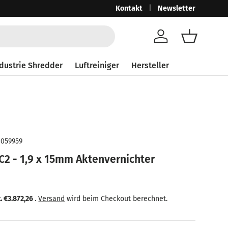
Ab 250,-€ netto mit MwSt. 297,50
Kontakt
Newsletter
Gra
Konto
Einkaufsk
dustrie Shredder
Luftreiniger
Hersteller
0059959
C2 - 1,9 x 15mm Aktenvernichter
eis
 Preis
t.
€3.872,26
.
Versand
wird beim Checkout berechnet.