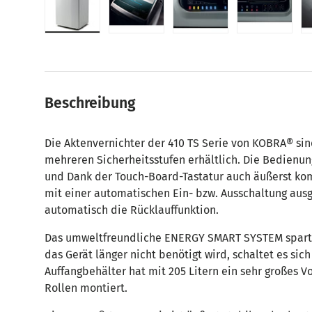
Bild 1 in Galerieansicht laden
Bild 2 in Galerieansicht laden
Bild 3 in Galerieansic
Bild 4 in
Beschreibung
Die Aktenvernichter der 410 TS Serie von KOBRA® sind
mehreren Sicherheitsstufen erhältlich. Die Bedienung
und Dank der Touch-Board-Tastatur auch äußerst kom
mit einer automatischen Ein- bzw. Ausschaltung ausge
automatisch die Rücklauffunktion.
Das umweltfreundliche ENERGY SMART SYSTEM spart
das Gerät länger nicht benötigt wird, schaltet es sic
Auffangbehälter hat mit 205 Litern ein sehr großes V
Rollen montiert.