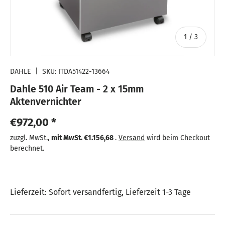
von
1
/
3
DAHLE
|
SKU:
ITDA51422-13664
Dahle 510 Air Team - 2 x 15mm
Aktenvernichter
Normaler Preis
€972,00 *
Normaler Preis
zuzgl. MwSt.,
mit MwSt.
€1.156,68
.
Versand
wird beim Checkout
berechnet.
Lieferzeit: Sofort versandfertig, Lieferzeit 1-3 Tage