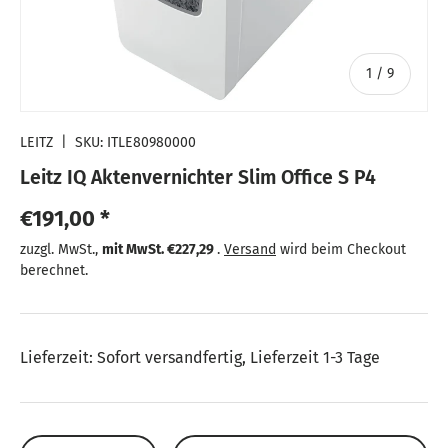
von
1
/
9
LEITZ
|
SKU:
ITLE80980000
Leitz IQ Aktenvernichter Slim Office S P4
Normaler Preis
€191,00 *
Normaler Preis
zuzgl. MwSt.,
mit MwSt.
€227,29
.
Versand
wird beim Checkout
berechnet.
Lieferzeit: Sofort versandfertig, Lieferzeit 1-3 Tage
Anzahl