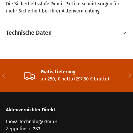
Die Sicherheitsstufe P4 mit Partikelschnitt sorgen für
mehr Sicherheit bei Ihrer Aktenvernichtung.
Technische Daten
Gratis Lieferung
Vorherige
Näc
ab 250,-€ netto (297,50 € brutto)
Aktenvernichter Direkt
Inova Technology GmbH
Zeppelinstr. 283