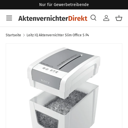
Nur für Gewerbetreibende
Direkt zum Inhalt
Menü
Suche
Konto
Eink
Suchen
Art
Alle
Startseite
Leitz IQ Aktenvernichter Slim Office S P4
Zu Produktinformationen springen