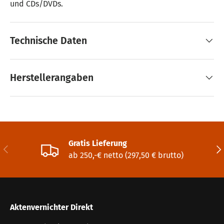
und CDs/DVDs.
Technische Daten
Herstellerangaben
Gratis Lieferung
Vorherige
Näc
ab 250,-€ netto (297,50 € brutto)
Aktenvernichter Direkt