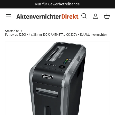
Nur für Gewerbetreibende
Direkt zum Inhalt
Menü
Suche
Konto
Eink
Suchen
Art
Alle
Startseite
Fellowes 125CI - 4 x 38mm 100% ANTI-STAU CC 230V - EU Aktenvernichter
Zu Produktinformationen springen