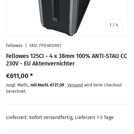
von
1
/
4
Fellowes
|
SKU:
ITFE4612001
Fellowes 125CI - 4 x 38mm 100% ANTI-STAU CC
230V - EU Aktenvernichter
Normaler Preis
€611,00 *
Normaler Preis
zuzgl. MwSt.,
mit MwSt.
€727,09
.
Versand
wird beim Checkout
berechnet.
Lieferzeit: Sofort versandfertig, Lieferzeit 1-3 Tage