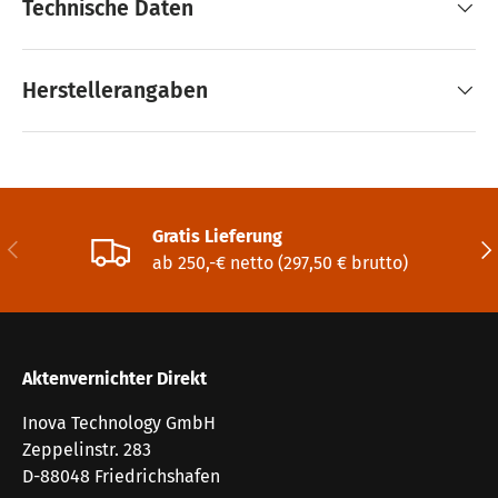
Technische Daten
Herstellerangaben
Gratis Lieferung
Vorherige
Näc
ab 250,-€ netto (297,50 € brutto)
Aktenvernichter Direkt
Inova Technology GmbH
Zeppelinstr. 283
D-88048 Friedrichshafen