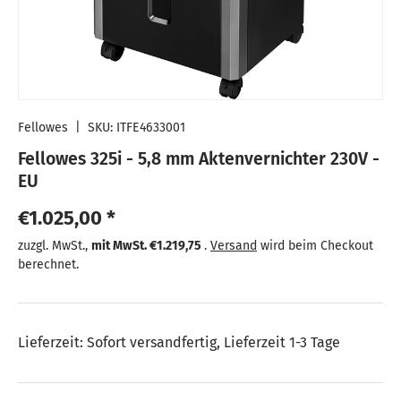
Fellowes
|
SKU:
ITFE4633001
Fellowes 325i - 5,8 mm Aktenvernichter 230V -
EU
Normaler Preis
€1.025,00 *
Normaler Preis
zuzgl. MwSt.,
mit MwSt.
€1.219,75
.
Versand
wird beim Checkout
berechnet.
Lieferzeit: Sofort versandfertig, Lieferzeit 1-3 Tage