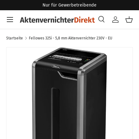
Nur für Gewerbetreibende
Direkt zum Inhalt
Menü
Suche
Konto
Eink
Suchen
Art
Alle
Startseite
Fellowes 325i - 5,8 mm Aktenvernichter 230V - EU
Zu Produktinformationen springen