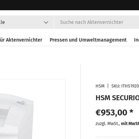
en
lle
ür Aktenvernichter
Pressen und Umweltmanagement
In
HSM
|
SKU:
ITHS1920
HSM SECURIO
Normaler P
€953,00 *
Normaler
zuzgl. MwSt.,
mit MwS