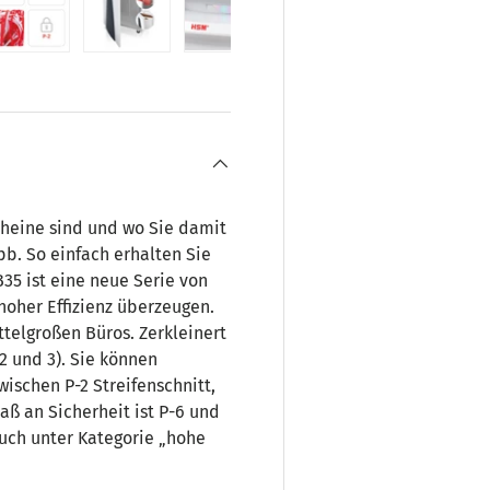
ht laden
 Galerieansicht laden
Bild 5 in Galerieansicht laden
Bild 6 in Galerieansicht laden
Bild 7 in Galerieansicht laden
cheine sind und wo Sie damit
pb. So einfach erhalten Sie
35 ist eine neue Serie von
oher Effizienz überzeugen.
ttelgroßen Büros. Zerkleinert
2 und 3). Sie können
wischen P-2 Streifenschnitt,
aß an Sicherheit ist P-6 und
uch unter Kategorie „hohe