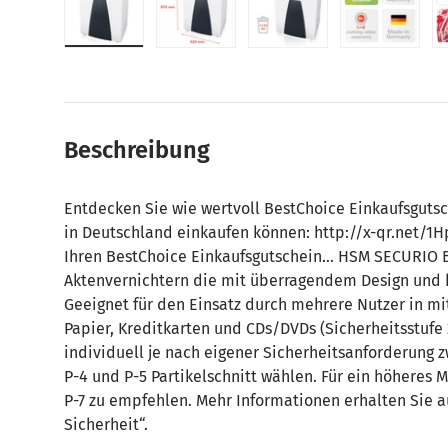
Bild 1 in Galerieansicht laden
Bild 2 in Galerieansicht laden
Bild 3 in Galerieansic
Bild 4 in
Beschreibung
Entdecken Sie wie wertvoll BestChoice Einkaufsguts
in Deutschland einkaufen können: http://x-qr.net/1H
Ihren BestChoice Einkaufsgutschein... HSM SECURIO B
Aktenvernichtern die mit überragendem Design und h
Geeignet für den Einsatz durch mehrere Nutzer in mi
Papier, Kreditkarten und CDs/DVDs (Sicherheitsstufe 
individuell je nach eigener Sicherheitsanforderung z
P-4 und P-5 Partikelschnitt wählen. Für ein höheres M
P-7 zu empfehlen. Mehr Informationen erhalten Sie a
Sicherheit“.