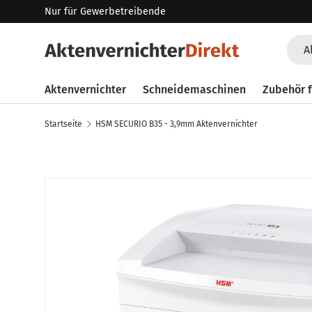
Nur für Gewerbetreibende
Direkt zum Inhalt
Such
Art
A
Aktenvernichter
Schneidemaschinen
Zubehör f
Startseite
HSM SECURIO B35 - 3,9mm Aktenvernichter
Zu Produktinformationen springen