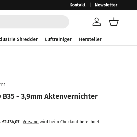
Ab 250,-€ netto mit MwSt. 297,50
Kontakt
Newsletter
Gra
Konto
Einkaufsk
dustrie Shredder
Luftreiniger
Hersteller
111
 B35 - 3,9mm Aktenvernichter
reis
 Preis
t.
€1.134,07
.
Versand
wird beim Checkout berechnet.