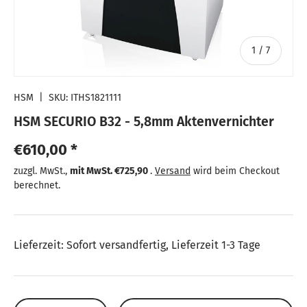
von
1
/
7
HSM
|
SKU:
ITHS1821111
HSM SECURIO B32 - 5,8mm Aktenvernichter
Normaler Preis
€610,00 *
Normaler Preis
zuzgl. MwSt.,
mit MwSt.
€725,90
.
Versand
wird beim Checkout
berechnet.
Lieferzeit: Sofort versandfertig, Lieferzeit 1-3 Tage
Anzahl