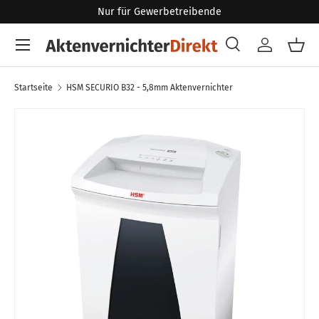
Nur für Gewerbetreibende
Direkt zum Inhalt
Menü
Suche
Konto
Eink
Suchen
Art
Alle
Startseite
HSM SECURIO B32 - 5,8mm Aktenvernichter
Zu Produktinformationen springen