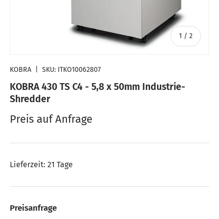
von
1
/
2
KOBRA
|
SKU:
ITKO10062807
KOBRA 430 TS C4 - 5,8 x 50mm Industrie-
Shredder
Preis auf Anfrage
Lieferzeit: 21 Tage
Preisanfrage