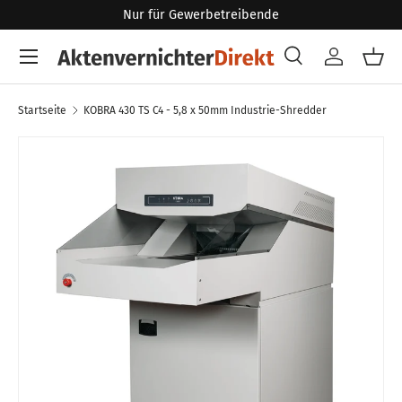
Nur für Gewerbetreibende
Direkt zum Inhalt
Menü
Suche
Konto
Eink
Suchen
Art
Alle
Startseite
KOBRA 430 TS C4 - 5,8 x 50mm Industrie-Shredder
Zu Produktinformationen springen