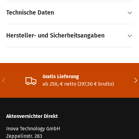
Technische Daten
Hersteller- und Sicherheitsangaben
Gratis Lieferung
Vorherige
Näc
ab 250,-€ netto (297,50 € brutto)
Aktenvernichter Direkt
Inova Technology GmbH
Zeppelinstr. 283