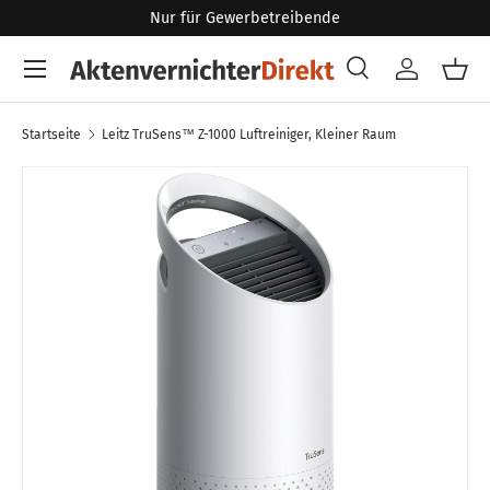
Nur für Gewerbetreibende
Direkt zum Inhalt
Menü
Suche
Konto
Eink
Suchen
Art
Alle
Startseite
Leitz TruSens™ Z-1000 Luftreiniger, Kleiner Raum
Zu Produktinformationen springen