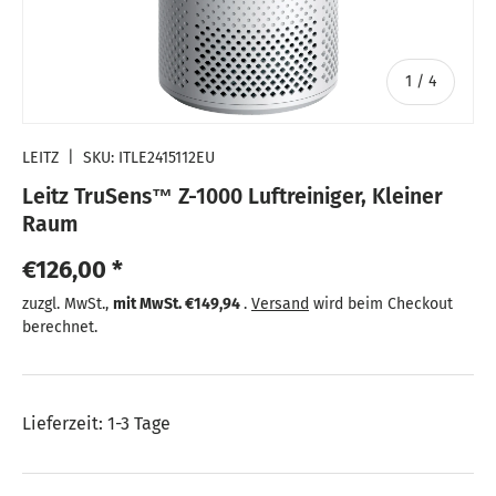
von
1
/
4
LEITZ
|
SKU:
ITLE2415112EU
Leitz TruSens™ Z-1000 Luftreiniger, Kleiner
Raum
Normaler Preis
€126,00 *
Normaler Preis
zuzgl. MwSt.,
mit MwSt.
€149,94
.
Versand
wird beim Checkout
berechnet.
Lieferzeit: 1-3 Tage