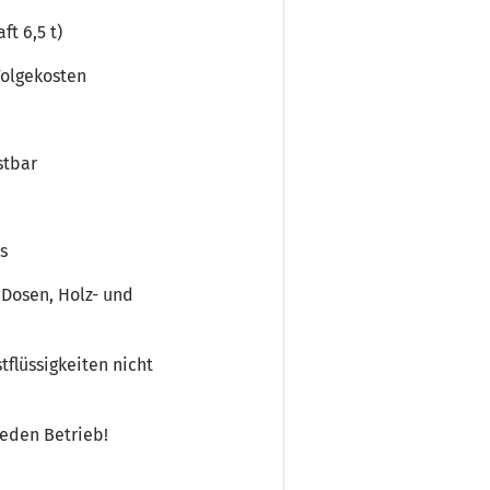
t 6,5 t)
Folgekosten
stbar
s
, Dosen, Holz- und
flüssigkeiten nicht
jeden Betrieb!