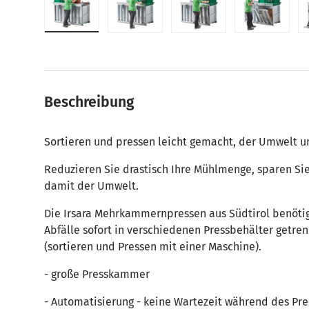
Bild 1 in Galerieansicht laden
Bild 2 in Galerieansicht laden
Bild 3 in Galerieansic
Bild 4 in
Beschreibung
Sortieren und pressen leicht gemacht, der Umwelt u
Reduzieren Sie drastisch Ihre Mühlmenge, sparen Sie
damit der Umwelt.
Die Irsara Mehrkammernpressen aus Südtirol benötig
Abfälle sofort in verschiedenen Pressbehälter getr
(sortieren und Pressen mit einer Maschine).
- große Presskammer
- Automatisierung - keine Wartezeit während des Pr