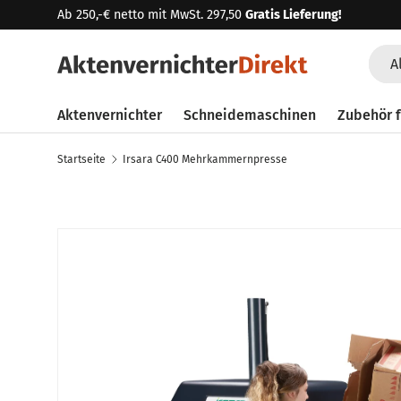
Ab 250,-€ netto mit MwSt. 297,50
Gratis Lieferung!
Direkt zum Inhalt
Such
Art
A
Aktenvernichter
Schneidemaschinen
Zubehör f
Startseite
Irsara C400 Mehrkammernpresse
Zu Produktinformationen springen