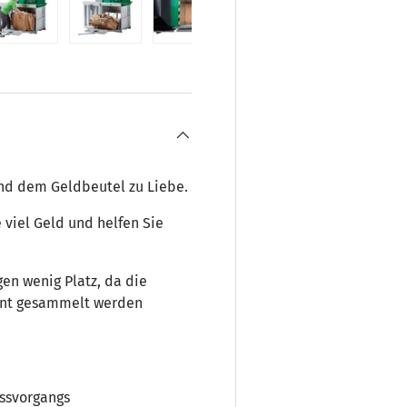
ht laden
 Galerieansicht laden
Bild 5 in Galerieansicht laden
Bild 6 in Galerieansicht laden
Bild 7 in Galerieansicht laden
Bild 8 in Galerieans
Bild 9 
nd dem Geldbeutel zu Liebe.
 viel Geld und helfen Sie
en wenig Platz, da die
ennt gesammelt werden
essvorgangs