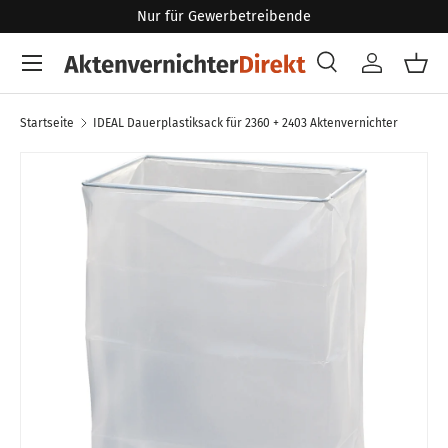
Nur für Gewerbetreibende
Direkt zum Inhalt
Menü
Suche
Konto
Eink
Suchen
Art
Alle
Startseite
IDEAL Dauerplastiksack für 2360 + 2403 Aktenvernichter
Zu Produktinformationen springen