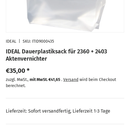
IDEAL
|
SKU:
ITID9000435
IDEAL Dauerplastiksack für 2360 + 2403
Aktenvernichter
Normaler Preis
€35,00 *
Normaler Preis
zuzgl. MwSt.,
mit MwSt.
€41,65
.
Versand
wird beim Checkout
berechnet.
Lieferzeit: Sofort versandfertig, Lieferzeit 1-3 Tage