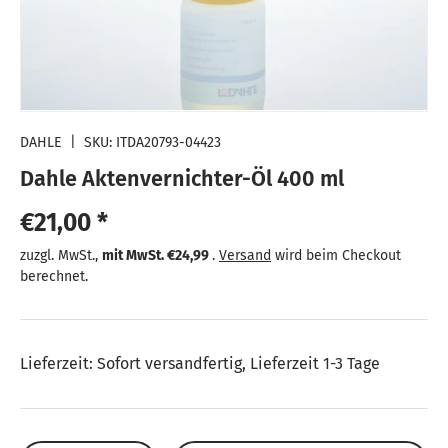
DAHLE
|
SKU:
ITDA20793-04423
Dahle Aktenvernichter-Öl 400 ml
Normaler Preis
€21,00 *
Normaler Preis
zuzgl. MwSt.,
mit MwSt.
€24,99
.
Versand
wird beim Checkout
berechnet.
Lieferzeit: Sofort versandfertig, Lieferzeit 1-3 Tage