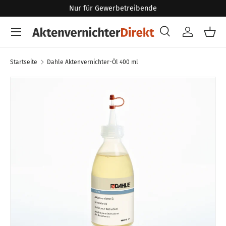
Nur für Gewerbetreibende
Direkt zum Inhalt
Menü
Suche
Konto
Eink
Suchen
Art
Alle
Startseite
Dahle Aktenvernichter-Öl 400 ml
Zu Produktinformationen springen