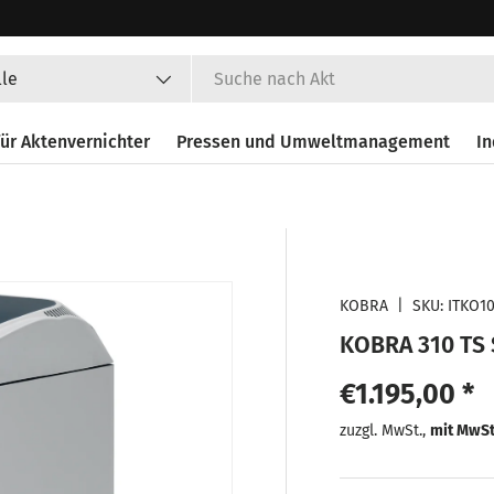
en
lle
ür Aktenvernichter
Pressen und Umweltmanagement
In
KOBRA
|
SKU:
ITKO1
KOBRA 310 TS 
Normaler Pr
€1.195,00 *
Normaler
zuzgl. MwSt.,
mit MwS