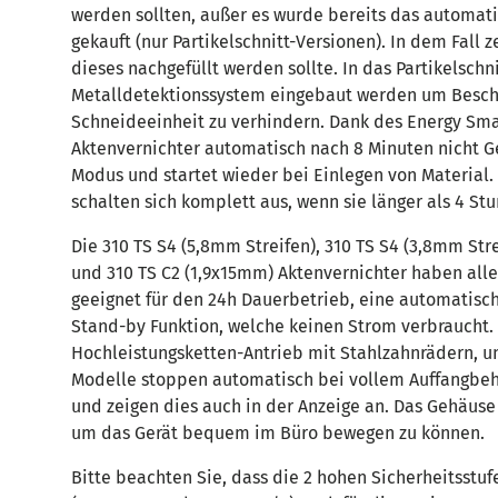
werden sollten, außer es wurde bereits das automat
gekauft (nur Partikelschnitt-Versionen). In dem Fall 
dieses nachgefüllt werden sollte. In das Partikelschn
Metalldetektionssystem eingebaut werden um Besch
Schneideeinheit zu verhindern. Dank des Energy Sma
Aktenvernichter automatisch nach 8 Minuten nicht G
Modus und startet wieder bei Einlegen von Material.
schalten sich komplett aus, wenn sie länger als 4 St
Die 310 TS S4 (5,8mm Streifen), 310 TS S4 (3,8mm Str
und 310 TS C2 (1,9x15mm) Aktenvernichter haben all
geeignet für den 24h Dauerbetrieb, eine automatisc
Stand-by Funktion, welche keinen Strom verbraucht. 
Hochleistungsketten-Antrieb mit Stahlzahnrädern, un
Modelle stoppen automatisch bei vollem Auffangbehä
und zeigen dies auch in der Anzeige an. Das Gehäuse 
um das Gerät bequem im Büro bewegen zu können.
Bitte beachten Sie, dass die 2 hohen Sicherheitsstuf