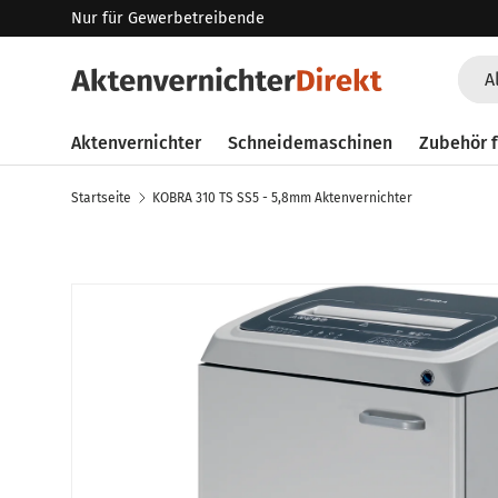
Nur für Gewerbetreibende
Direkt zum Inhalt
Such
Art
A
Aktenvernichter
Schneidemaschinen
Zubehör f
Startseite
KOBRA 310 TS SS5 - 5,8mm Aktenvernichter
Zu Produktinformationen springen