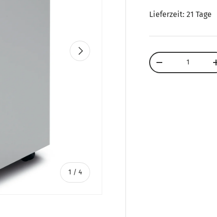
Lieferzeit: 21 Tage
Nächste
Anzahl
Menge verringern
von
1
/
4