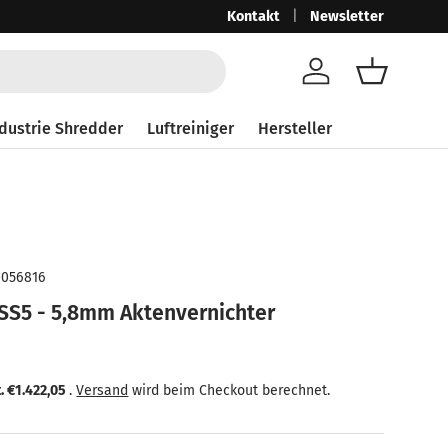
Ab 250,-€ netto mit MwSt. 297,50
Kontakt
Newsletter
Gra
Konto
Einkaufsk
dustrie Shredder
Luftreiniger
Hersteller
0056816
SS5 - 5,8mm Aktenvernichter
eis
 Preis
t.
€1.422,05
.
Versand
wird beim Checkout berechnet.