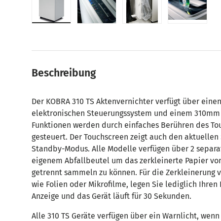
Bild 1 in Galerieansicht laden
Bild 2 in Galerieansicht laden
Bild 3 in Galerieansic
Bild 4 in
Beschreibung
Der KOBRA 310 TS Aktenvernichter verfügt über eine
elektronischen Steuerungssystem und einem 310mm b
Funktionen werden durch einfaches Berühren des Tou
gesteuert. Der Touchscreen zeigt auch den aktuellen
Standby-Modus. Alle Modelle verfügen über 2 separa
eigenem Abfallbeutel um das zerkleinerte Papier v
getrennt sammeln zu können. Für die Zerkleinerung 
wie Folien oder Mikrofilme, legen Sie lediglich Ihren
Anzeige und das Gerät läuft für 30 Sekunden.
Alle 310 TS Geräte verfügen über ein Warnlicht, wen