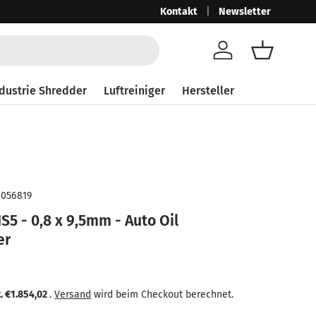
Ab 250,-€ netto mit MwSt. 297,50
Kontakt
Newsletter
Gra
Konto
Einkaufsk
dustrie Shredder
Luftreiniger
Hersteller
0056819
S5 - 0,8 x 9,5mm - Auto Oil
er
eis
 Preis
t.
€1.854,02
.
Versand
wird beim Checkout berechnet.