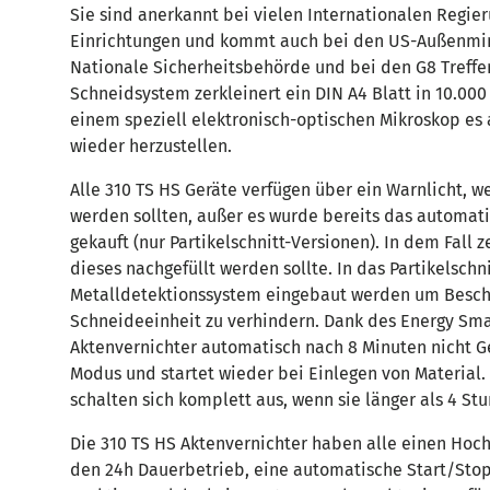
Sie sind anerkannt bei vielen Internationalen Regie
Einrichtungen und kommt auch bei den US-Außenmini
Nationale Sicherheitsbehörde und bei den G8 Treffen
Schneidsystem zerkleinert ein DIN A4 Blatt in 10.000 
einem speziell elektronisch-optischen Mikroskop es 
wieder herzustellen.
Alle 310 TS HS Geräte verfügen über ein Warnlicht, 
werden sollten, außer es wurde bereits das automat
gekauft (nur Partikelschnitt-Versionen). In dem Fall 
dieses nachgefüllt werden sollte. In das Partikelschn
Metalldetektionssystem eingebaut werden um Besch
Schneideeinheit zu verhindern. Dank des Energy Sma
Aktenvernichter automatisch nach 8 Minuten nicht G
Modus und startet wieder bei Einlegen von Material.
schalten sich komplett aus, wenn sie länger als 4 St
Die 310 TS HS Aktenvernichter haben alle einen Hoch
den 24h Dauerbetrieb, eine automatische Start/Sto