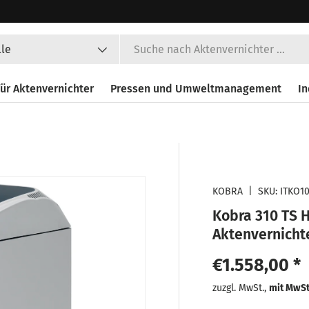
en
lle
ür Aktenvernichter
Pressen und Umweltmanagement
In
KOBRA
|
SKU:
ITKO1
Kobra 310 TS H
Aktenvernicht
Normaler Pr
€1.558,00 *
Normaler
zuzgl. MwSt.,
mit MwS