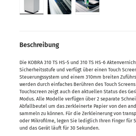
Bild 1 in Galerieansicht laden
Bild 2 in Galerieansicht laden
Bild 3 in Galerieansic
Beschreibung
Die KOBRA 310 TS HS-5 und 310 TS HS-6 Aktenvernich
Sicherheitsstufe und verfügt über einen Touch Scree
Steuerungssystem und einem 310mm breiten Zuführsc
werden durch einfaches Berühren des Touch Screens a
Touchscreen zeigt auch den aktuellen Status des Ger
Modus. Alle Modelle verfügen über 2 separate Schne
Abfallbeutel um das zerkleinerte Papier von den an
sammeln zu können. Für die Zerkleinerung von trans
oder Mikrofilme, legen Sie lediglich Ihren Finger für
und das Gerät läuft für 30 Sekunden.