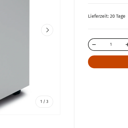
Lieferzeit: 20 Tage
Nächste
Anzahl
Menge verringern
von
1
/
3