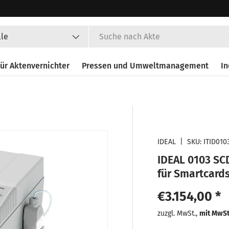
en
lle
ür Aktenvernichter
Pressen und Umweltmanagement
In
IDEAL
|
SKU:
ITID010
IDEAL 0103 SC
für Smartcard
Normaler Pr
€3.154,00 *
Normaler
zuzgl. MwSt.,
mit MwS