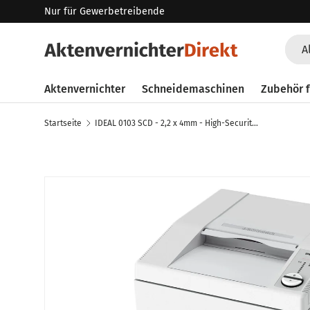
Nur für Gewerbetreibende
Direkt zum Inhalt
Such
Art
A
Aktenvernichter
Schneidemaschinen
Zubehör f
Startseite
IDEAL 0103 SCD - 2,2 x 4mm - High-Security-Shredder für Smartcards und optische Datenträger
Zu Produktinformationen springen