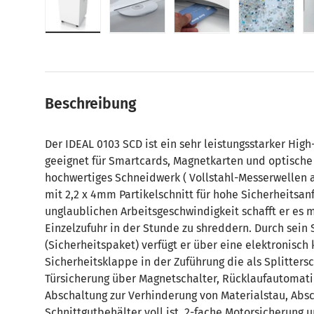
Bild 1 in Galerieansicht laden
Bild 2 in Galerieansicht laden
Bild 3 in Galerieansic
Bild 4 in
Beschreibung
Der IDEAL 0103 SCD ist ein sehr leistungsstarker Hig
geeignet für Smartcards, Magnetkarten und optische 
hochwertiges Schneidwerk ( Vollstahl-Messerwellen 
mit 2,2 x 4mm Partikelschnitt für hohe Sicherheitsan
unglaublichen Arbeitsgeschwindigkeit schafft er es 
Einzelzufuhr in der Stunde zu shreddern. Durch sein
(Sicherheitspaket) verfügt er über eine elektronisch 
Sicherheitsklappe in der Zuführung die als Splittersc
Türsicherung über Magnetschalter, Rücklaufautomat
Abschaltung zur Verhinderung von Materialstau, Abs
Schnittgutbehälter voll ist, 2-fache Motorsicherung