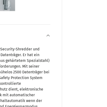
ht laden
 Galerieansicht laden
Bild 5 in Galerieansicht laden
h-Security-Shredder und
Datenträger. Er hat ein
aus gehärtetem Spezialstahl)
forderungen. Mit seiner
mühelos 2500 Datenträger bei
 Safety Protection System
kontrollierte
hutz dient, elektronische
ik mit automatischer
chaltautomatik wenn der
 und Energiesparmodus.