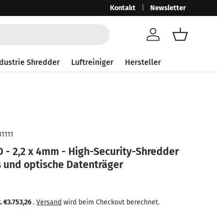
Ab 250,-€ netto mit MwSt. 297,50
Kontakt
Newsletter
Gra
Konto
Einkaufsk
dustrie Shredder
Luftreiniger
Hersteller
31111
D - 2,2 x 4mm - High-Security-Shredder
s und optische Datenträger
eis
 Preis
t.
€3.753,26
.
Versand
wird beim Checkout berechnet.