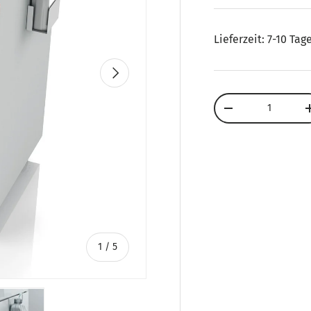
Lieferzeit: 7-10 Tag
Nächste
Anzahl
Menge verringern
von
1
/
5