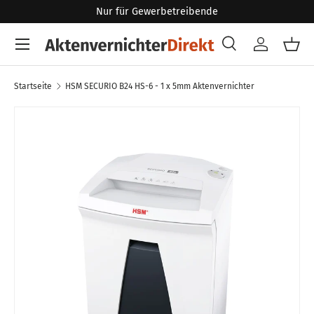
Nur für Gewerbetreibende
Direkt zum Inhalt
Menü
Suche
Konto
Eink
Suchen
Art
Alle
Startseite
HSM SECURIO B24 HS-6 - 1 x 5mm Aktenvernichter
Zu Produktinformationen springen