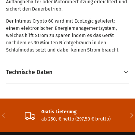
Auffangbehälter oder Motorüberhitzung erleichtert und
sichert den Dauerbetrieb.
Der Intimus Crypto 60 wird mit EcoLogic geliefert;
einem elektronischen Energiemanagementsystem,
welches hilft Strom zu sparen indem es das Gerät
nachdem es 30 Minuten Nichtgebrauch in den
Schlafmodus setzt und dabei keinen Strom braucht.
Technische Daten
Gratis Lieferung
Vorherige
Näc
ab 250,-€ netto (297,50 € brutto)