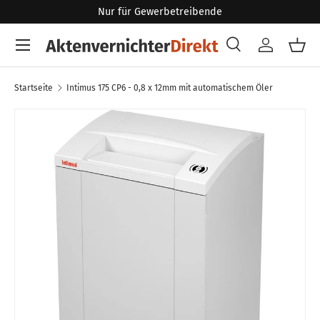
Nur für Gewerbetreibende
Direkt zum Inhalt
Menü
Suche
Konto
Eink
Suchen
Art
Alle
Startseite
Intimus 175 CP6 - 0,8 x 12mm mit automatischem Öler
Zu Produktinformationen springen