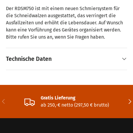
Der RDSM750 ist mit einem neuen Schmiersystem für
die Schneidwalzen ausgestattet, das verringert die
Ausfallzeiten und erhöht die Lebensdauer. Auf Wunsch
kann eine Vorführung des Gerätes organisiert werden.
Bitte rufen Sie uns an, wenn Sie Fragen haben.
Technische Daten
Gratis Lieferung
Vorherige
Näc
ab 250,-€ netto (297,50 € brutto)