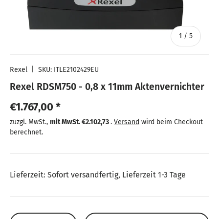
von
1
/
5
Rexel
|
SKU:
ITLE2102429EU
Rexel RDSM750 - 0,8 x 11mm Aktenvernichter
Normaler Preis
€1.767,00 *
Normaler Preis
zuzgl. MwSt.,
mit MwSt.
€2.102,73
.
Versand
wird beim Checkout
berechnet.
Lieferzeit: Sofort versandfertig, Lieferzeit 1-3 Tage
Anzahl