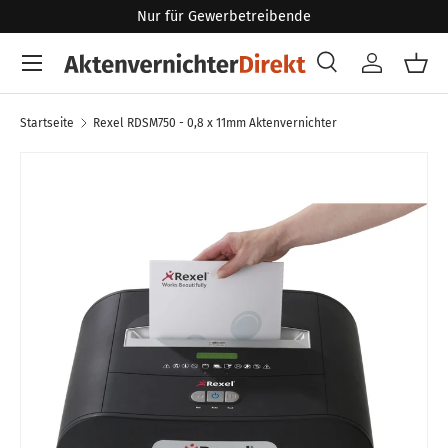
Nur für Gewerbetreibende
Direkt zum Inhalt
Menü
Suche
Konto
Eink
Suchen
Art
Alle
Startseite
Rexel RDSM750 - 0,8 x 11mm Aktenvernichter
Zu Produktinformationen springen