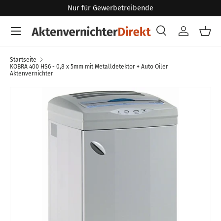
Nur für Gewerbetreibende
Direkt zum Inhalt
Menü
Suche
Konto
Eink
Suchen
Art
Alle
Startseite
KOBRA 400 HS6 - 0,8 x 5mm mit Metalldetektor + Auto Oiler
Aktenvernichter
Zu Produktinformationen springen