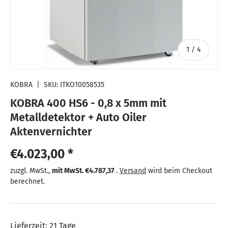
von
1
/
4
KOBRA
|
SKU:
ITKO10058535
KOBRA 400 HS6 - 0,8 x 5mm mit
Metalldetektor + Auto Oiler
Aktenvernichter
Normaler Preis
€4.023,00 *
Normaler Preis
zuzgl. MwSt.,
mit MwSt.
€4.787,37
.
Versand
wird beim Checkout
berechnet.
Lieferzeit: 21 Tage