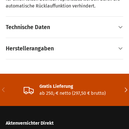
automatische Rücklauffunktion verhindert.
Technische Daten
Herstellerangaben
Gratis Lieferung
Vorherige
Näc
ab 250,-€ netto (297,50 € brutto)
Aktenvernichter Direkt