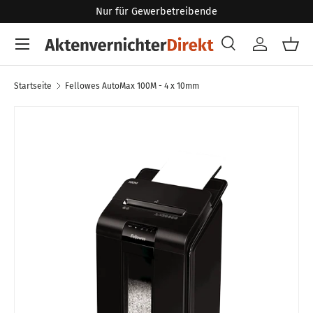
Nur für Gewerbetreibende
Direkt zum Inhalt
Menü
Suche
Konto
Eink
Suchen
Art
Alle
Startseite
Fellowes AutoMax 100M - 4 x 10mm
Zu Produktinformationen springen