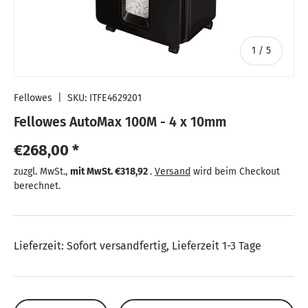
von
1
/
5
Fellowes
|
SKU:
ITFE4629201
Fellowes AutoMax 100M - 4 x 10mm
Normaler Preis
€268,00 *
Normaler Preis
zuzgl. MwSt.,
mit MwSt.
€318,92
.
Versand
wird beim Checkout
berechnet.
Lieferzeit: Sofort versandfertig, Lieferzeit 1-3 Tage
Anzahl