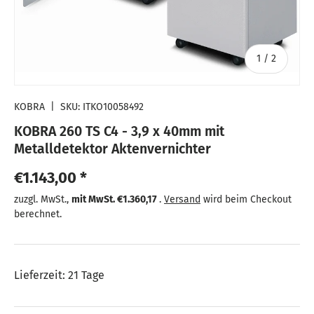
von
1
/
2
KOBRA
|
SKU:
ITKO10058492
KOBRA 260 TS C4 - 3,9 x 40mm mit
Metalldetektor Aktenvernichter
Normaler Preis
€1.143,00 *
Normaler Preis
zuzgl. MwSt.,
mit MwSt.
€1.360,17
.
Versand
wird beim Checkout
berechnet.
Lieferzeit: 21 Tage